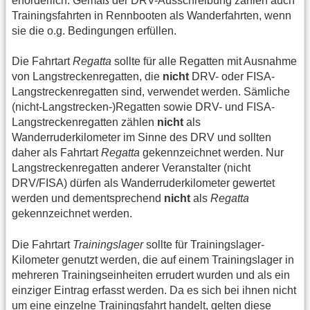
erforderlich. Gemäß der DRV-Ausschreibung zählen auch
Trainingsfahrten in Rennbooten als Wanderfahrten, wenn
sie die o.g. Bedingungen erfüllen.
Die Fahrtart
Regatta
sollte für alle Regatten mit Ausnahme
von Langstreckenregatten, die
nicht
DRV- oder FISA-
Langstreckenregatten sind, verwendet werden. Sämliche
(nicht-Langstrecken-)Regatten sowie DRV- und FISA-
Langstreckenregatten zählen
nicht
als
Wanderruderkilometer im Sinne des DRV und sollten
daher als Fahrtart
Regatta
gekennzeichnet werden. Nur
Langstreckenregatten anderer Veranstalter (nicht
DRV/FISA) dürfen als Wanderruderkilometer gewertet
werden und dementsprechend
nicht
als
Regatta
gekennzeichnet werden.
Die Fahrtart
Trainingslager
sollte für Trainingslager-
Kilometer genutzt werden, die auf einem Trainingslager in
mehreren Trainingseinheiten errudert wurden und als ein
einziger Eintrag erfasst werden. Da es sich bei ihnen nicht
um eine einzelne Trainingsfahrt handelt, gelten diese