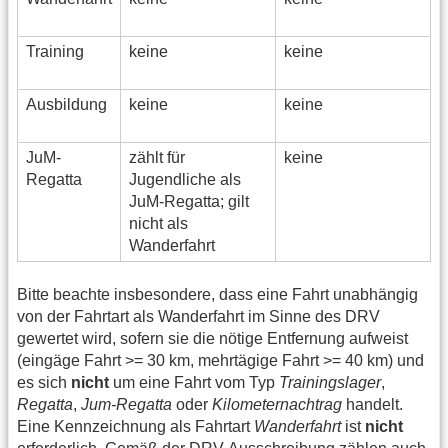
F
Training
keine
keine
n
F
Ausbildung
keine
keine
n
F
JuM-
zählt für
keine
R
Regatta
Jugendliche als
JuM-Regatta; gilt
nicht als
Wanderfahrt
Bitte beachte insbesondere, dass eine Fahrt unabhängig
von der Fahrtart als Wanderfahrt im Sinne des DRV
gewertet wird, sofern sie die nötige Entfernung aufweist
(eingäge Fahrt >= 30 km, mehrtägige Fahrt >= 40 km) und
es sich
nicht
um eine Fahrt vom Typ
Trainingslager
,
Regatta
,
Jum-Regatta
oder
Kilometernachtrag
handelt.
Eine Kennzeichnung als Fahrtart
Wanderfahrt
ist
nicht