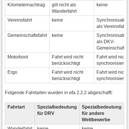
Kilometernachtrag
gilt nicht als
keine
Wanderfahrt
Vereinsfahrt
keine
Synchronisatio
als Vereinsfahrt
Gemeinschaftsfahrt
keine
Synchronisatio
als DKV-
Gemeinschaftsf
Motorboot
Fahrt wird nicht
Fahrt wird nicht
berücksichtigt
synchronisiert
Ergo
Fahrt wird nicht
Fahrt wird nicht
berücksichtigt
synchronisiert
Folgende Fahrtarten wurden in efa 2.2.2 abgeschafft:
Fahrtart
Spezialbedeutung
Spezialbedeutung
E
für DRV
für andere
d
Wettbewerbe
Wanderfahrt
keine
keine
n